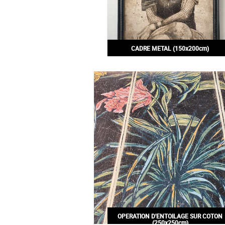
CADRE METAL (150x200cm)
350,00€
OPERATION D'ENTOILAGE SUR COTON
(250x250cm)