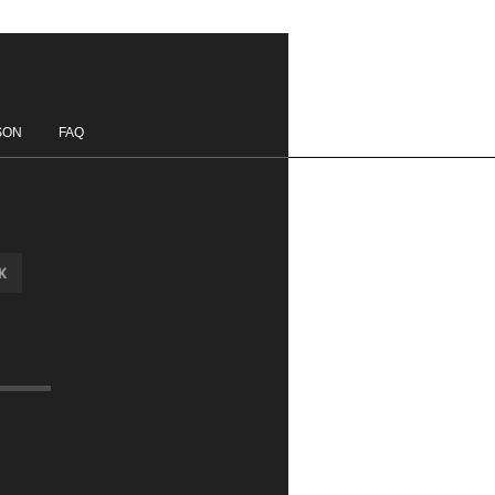
350,00€
SON
FAQ