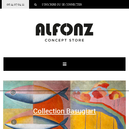
06 14 07 04 11
S’INSCRIRE
OU
SE CONNECTER
Collection Basugiart