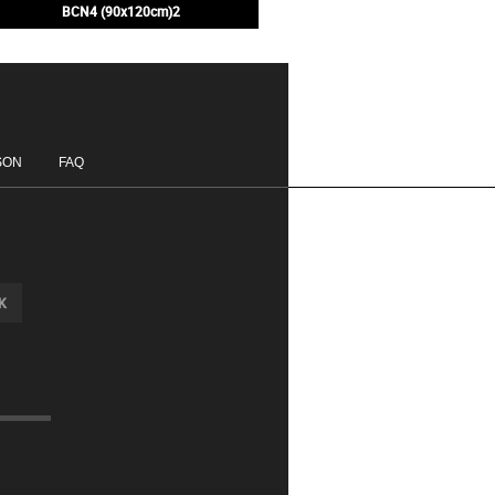
BCN4 (90x120cm)2
200,00€
SON
FAQ