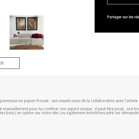
Partager sur les r
(0)
anneaux en papier froissé - aux visuels issus de la collaboration avec l'artiste
lé manuellement pour lui conférer son aspect unique , il peut être posé , soit b
tes bois ( en option sur notre site ) ou également entoilé/encadré sur demande ( 