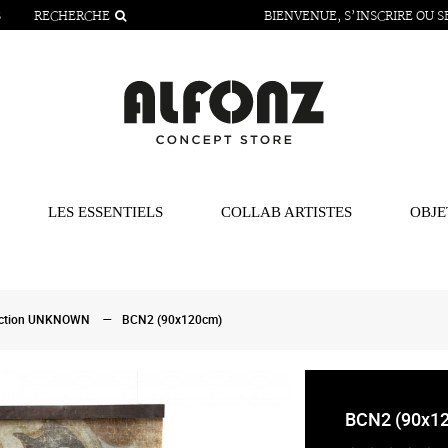
S
RECHERCHE
BIENVENUE,
S’INSCRIRE
OU
S
LES ESSENTIELS
COLLAB ARTISTES
OBJE
ection UNKNOWN
BCN2 (90x120cm)
BCN2 (90x1