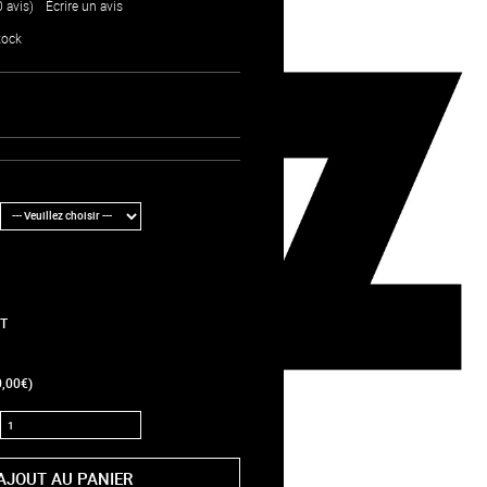
0 avis)
/
Écrire un avis
tock
T
,00€)
AJOUT AU PANIER