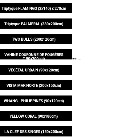
130,00€
Triptyque FLAMINGO (3x140) x 270cm
1 500,00€
Triptyque PALMERAL (330x200cm)
990,00€
TWO BULLS (200x126cm)
395,00€
VAHINE COURONNE DE FOUGÈRES
(150x200cm)
395,00€
VÉGÉTAL URBAIN (90x120cm)
200,00€
VISTA MAR NORTE (200x150cm)
395,00€
WHANG - PHILIPPINES (90x120cm)
200,00€
YELLOW CORAL (90x180cm)
250,00€
LA CLEF DES SINGES (150x200cm)