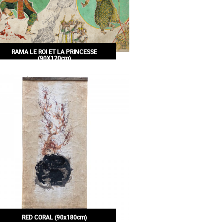
RAMA LE ROI ET LA PRINCESSE
(90X120cm)
200,00€
RED CORAL (90x180cm)