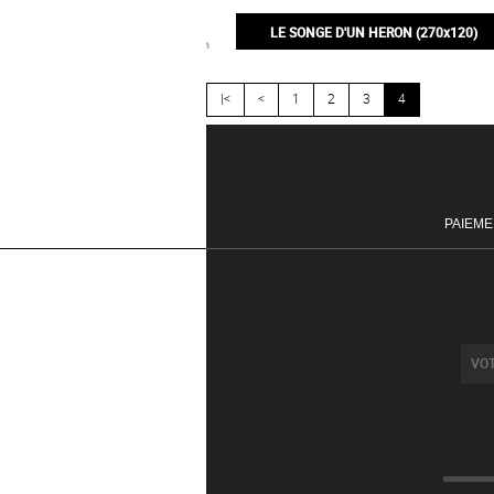
245,00€
LE SONGE D'UN HERON (270x120)
460,00€
|<
<
1
2
3
4
PAIEME