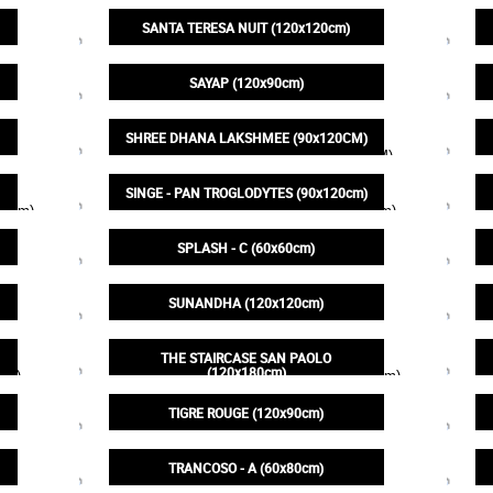
250,00€
SANTA TERESA NUIT (120x120cm)
245,00€
SAYAP (120x90cm)
200,00€
SHREE DHANA LAKSHMEE (90x120CM)
200,00€
SINGE - PAN TROGLODYTES (90x120cm)
200,00€
SPLASH - C (60x60cm)
95,00€
SUNANDHA (120x120cm)
245,00€
THE STAIRCASE SAN PAOLO
(120x180cm)
350,00€
TIGRE ROUGE (120x90cm)
200,00€
TRANCOSO - A (60x80cm)