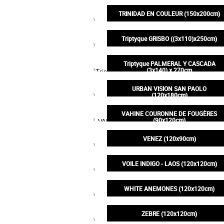
350,00€
TRINIDAD EN COULEUR (150x200cm)
395,00€
Triptyque GRISBO ((3x110)x250cm)
990,00€
Triptyque PALMERAL Y CASCADA
(3x140) x 270cm
1 500,00€
URBAN VISION SAN PAOLO
(120x180cm)
350,00€
VAHINE COURONNE DE FOUGÈRES
(90x120cm)
200,00€
VENEZ (120x90cm)
200,00€
VOILE INDIGO - LAOS (120x120cm)
245,00€
WHITE ANEMONES (120x120cm)
245,00€
ZEBRE (120x120cm)