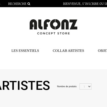
S
RECHERCHE
BIENVENUE,
S’INSCRIRE
OU
S
LES ESSENTIELS
COLLAB ARTISTES
OBJE
ARTISTES
Nombre de produits