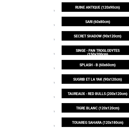
130,00€
RUINE ANTIQUE (120x90cm)
200,00€
SARI (60x80cm)
130,00€
SECRET SHADOW (90x120cm)
200,00€
SINGE - PAN TROGLODYTES
(150x200cm)
395,00€
SPLASH - B (60x60cm)
95,00€
SUGRIB ET LA YAK (90x120cm)
200,00€
TAUREAUX - RED BULLS (200x120cm)
395,00€
TIGRE BLANC (120x120cm)
245,00€
TOUAREG SAHARA (120x180cm)