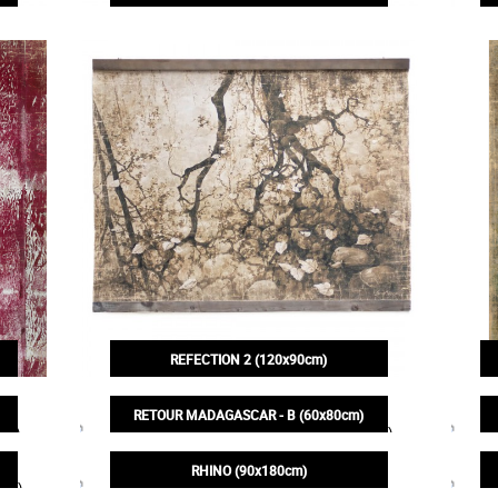
200,00€
REFECTION 2 (120x90cm)
200,00€
RETOUR MADAGASCAR - B (60x80cm)
130,00€
RHINO (90x180cm)