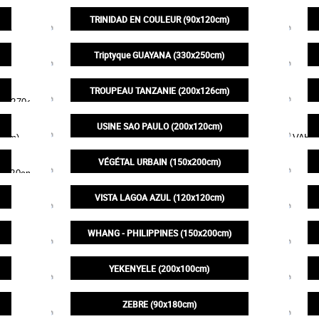
130,00€
TRINIDAD EN COULEUR (90x120cm)
200,00€
Triptyque GUAYANA (330x250cm)
990,00€
TROUPEAU TANZANIE (200x126cm)
395,00€
USINE SAO PAULO (200x120cm)
395,00€
VÉGÉTAL URBAIN (150x200cm)
395,00€
VISTA LAGOA AZUL (120x120cm)
245,00€
WHANG - PHILIPPINES (150x200cm)
395,00€
YEKENYELE (200x100cm)
350,00€
ZEBRE (90x180cm)