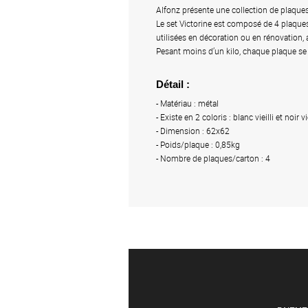
Alfonz présente une collection de plaques d
Le set Victorine est composé de 4 plaques 
utilisées en décoration ou en rénovation,
Pesant moins d’un kilo, chaque plaque se 
Détail :
- Matériau : métal
- Existe en 2 coloris : blanc vieilli et noir vie
- Dimension : 62x62
- Poids/plaque : 0,85kg
- Nombre de plaques/carton : 4