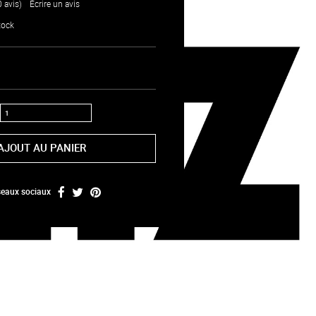
0 avis)
/
Écrire un avis
tock
AJOUT AU PANIER
éseaux sociaux