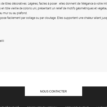
e tôles décoratives. Légères, faciles à poser : elles donnent de l’élégance à votre int
en tôle vieillie de coloris uni, présentant un relief de motifs géométriques et végétau
 au mur ou au plafond.
pose facilement par collage ou par cloutage. Elles supportent une chaleur allant jus
illi
NOUS CONTACTER