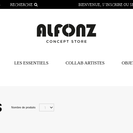
S
RECHERCHE
BIENVENUE,
S’INSCRIRE
OU
S
LES ESSENTIELS
COLLAB ARTISTES
OBJE
s
Nombre de produits