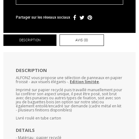
Partager sur les réseaux sociaux
DESCRIPTION
AVIS (0)
DESCRIPTION
ALFONZ vous propose une sélection de panneaux en papier
froissé - aux visuels élégants -.
Edition limitée
.
Imprimé sur papier recyclé puis travaillé manuellement pour
lui conférer son aspect unique, il peut être posé, soit brut
avec des punaises ou autres types de fixation, soit avec son
jeu de baguettes bois (en option sur notre site) ou
également entoilé/encadré sur demande (cadre métal en kit
- plusieurs finitions disponibles)
Livré roulé en tube carton
DETAILS
- Matériau : papier recyclé