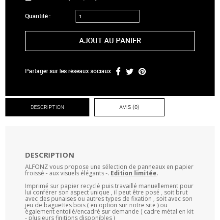
Quantité :
AJOUT AU PANIER
Partager sur les réseaux sociaux
DESCRIPTION
AVIS (0)
DESCRIPTION
ALFONZ vous propose une sélection de panneaux en papier
froissé - aux visuels élégants -.
Edition limitée
.
Imprimé sur papier recyclé puis travaillé manuellement pour
lui conférer son aspect unique , il peut être posé , soit brut
avec des punaises ou autres types de fixation , soit avec son
jeu de baguettes bois ( en option sur notre site ) ou
également entoilé/encadré sur demande ( cadre métal en kit
- plusieurs finitions disponibles )