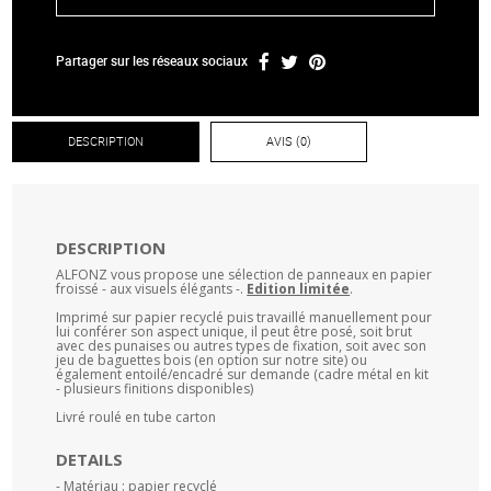
Partager sur les réseaux sociaux
DESCRIPTION
AVIS (0)
DESCRIPTION
ALFONZ vous propose une sélection de panneaux en papier
froissé - aux visuels élégants -.
Edition limitée
.
Imprimé sur papier recyclé puis travaillé manuellement pour
lui conférer son aspect unique, il peut être posé, soit brut
avec des punaises ou autres types de fixation, soit avec son
jeu de baguettes bois (en option sur notre site) ou
également entoilé/encadré sur demande (cadre métal en kit
- plusieurs finitions disponibles)
Livré roulé en tube carton
DETAILS
- Matériau : papier recyclé