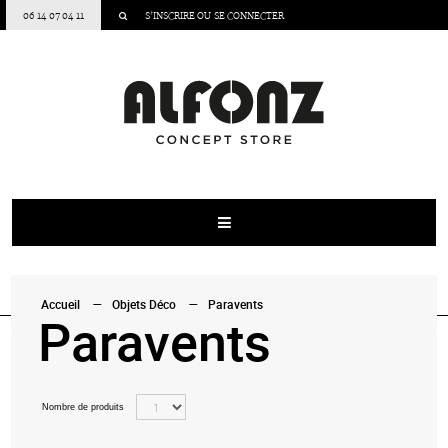
06 14 07 04 11
S’INSCRIRE
OU
SE CONNECTER
Accueil
Objets Déco
Paravents
Paravents
Nombre de produits