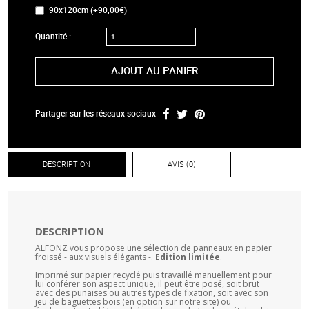
90x120cm (+90,00€)
Quantité :
AJOUT AU PANIER
Partager sur les réseaux sociaux
DESCRIPTION
AVIS (0)
DESCRIPTION
ALFONZ vous propose une sélection de panneaux en papier
froissé - aux visuels élégants -.
Edition limitée
.
Imprimé sur papier recyclé puis travaillé manuellement pour
lui conférer son aspect unique, il peut être posé, soit brut
avec des punaises ou autres types de fixation, soit avec son
jeu de baguettes bois (en option sur notre site) ou