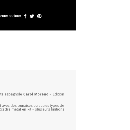
éseaux sociaux
iste espagnole
Carol Moreno
-.
Edition
ut avec des punaises ou autres types de
adre métal en kit - plusieurs finitions