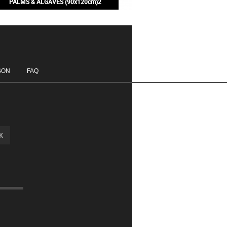
PALMS & ALGAVES (90x120cm)2
200,00€
SON
FAQ