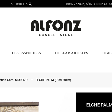
S
RECHERCHE
BIENVENUE,
S’INSCRIRE
OU
S
LES ESSENTIELS
COLLAB ARTISTES
OBJE
ection Carol MORENO
ELCHE PALM (90x120cm)
ELCHE PALM