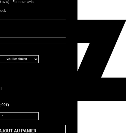
0 avis)
/
Écrire un avis
tock
T
,00€)
AJOUT AU PANIER