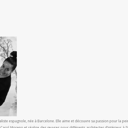
aliste espagnole, née à Barcelone. Elle aime et découvre sa passion pour la pe
Carol Moreno et réalise des œuvres pour différents architectes d’intérieur à l’