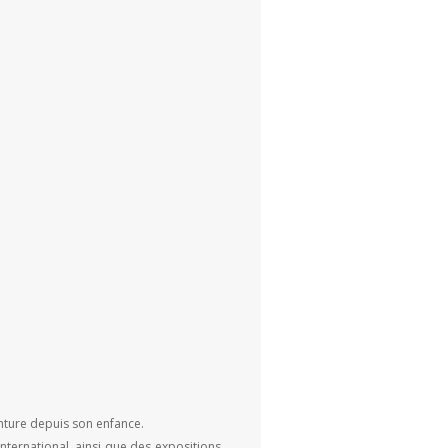
inture depuis son enfance.
international, ainsi que des expositions