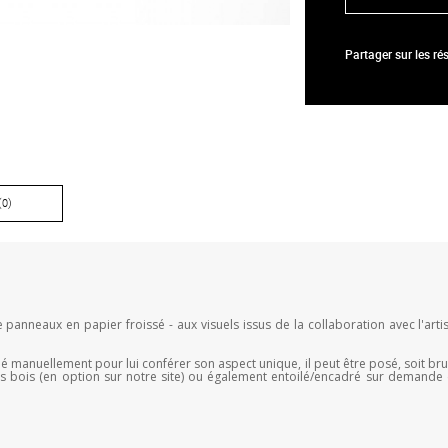
Partager sur les r
(0)
panneaux en papier froissé - aux visuels issus de la collaboration avec l'art
llé manuellement pour lui conférer son aspect unique, il peut être posé, soit br
es bois (en option sur notre site) ou également entoilé/encadré sur demande (c